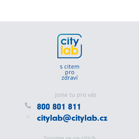
s citem
pro
zdraví
Jsme tu pro vás
800 801 811
citylab@citylab.cz
Spojme se na sítích